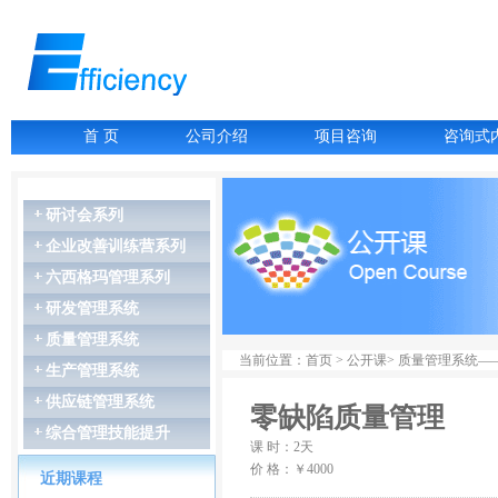
首 页
公司介绍
项目咨询
咨询式
研讨会系列
企业改善训练营系列
六西格玛管理系列
07月06-07日
研发管理系统
故障树分析FTA
07月16-17日
质量管理系统
LCIA低成本智能...
当前位置：首页 > 公开课> 质量管理系统
生产管理系统
07月27-28日
GD&T尺寸链公差叠...
供应链管理系统
零缺陷质量管理
07月27-28日
综合管理技能提升
精益生产管理
课 时：2天
08月03-04日
价 格：￥4000
近期课程
几何尺寸和公差（G...