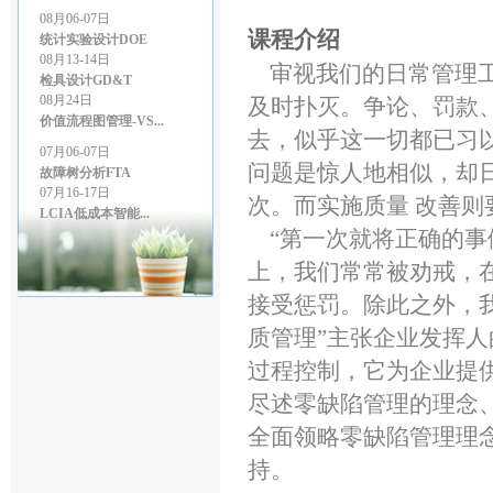
08月06-07日
统计实验设计DOE
课程介绍
08月13-14日
检具设计GD&T
审视我们的日常管理工
08月24日
及时扑灭。争论、罚款
价值流程图管理-VS...
07月06-07日
去，似乎这一切都已习
故障树分析FTA
问题是惊人地相似，却
07月16-17日
LCIA低成本智能...
次。而实施质量 改善
07月27-28日
“第一次就将正确的事
GD&T尺寸链公差叠...
07月27-28日
上，我们常常被劝戒，
精益生产管理
08月03-04日
接受惩罚。除此之外，
几何尺寸和公差（G...
质管理”主张企业发挥
08月06-07日
统计实验设计DOE
过程控制，它为企业提
08月13-14日
尽述零缺陷管理的理念
检具设计GD&T
08月24日
全面领略零缺陷管理理
价值流程图管理-VS...
持。