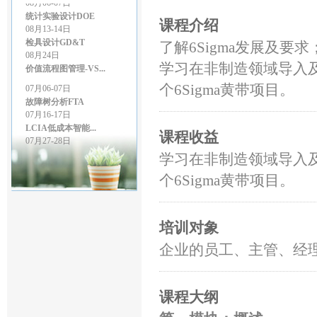
统计实验设计DOE
08月13-14日
课程介绍
检具设计GD&T
08月24日
了解6Sigma发展及要求
价值流程图管理-VS...
学习在非制造领域导入及
07月06-07日
个6Sigma黄带项目。
故障树分析FTA
07月16-17日
LCIA低成本智能...
07月27-28日
课程收益
GD&T尺寸链公差叠...
07月27-28日
学习在非制造领域导入及
精益生产管理
个6Sigma黄带项目。
08月03-04日
几何尺寸和公差（G...
08月06-07日
统计实验设计DOE
培训对象
08月13-14日
企业的员工、主管、经
检具设计GD&T
08月24日
价值流程图管理-VS...
课程大纲