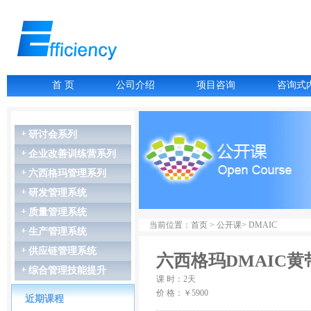
首 页
公司介绍
项目咨询
咨询式
研讨会系列
企业改善训练营系列
六西格玛管理系列
07月06-07日
故障树分析FTA
研发管理系统
07月16-17日
质量管理系统
LCIA低成本智能...
07月27-28日
当前位置：首页 > 公开课> DMAIC
生产管理系统
GD&T尺寸链公差叠...
07月27-28日
供应链管理系统
六西格玛DMAIC黄
精益生产管理
综合管理技能提升
08月03-04日
课 时：2天
几何尺寸和公差（G...
价 格：￥5900
近期课程
08月06-07日