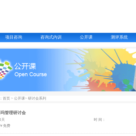
项目咨询
咨询式内训
公开课
测评系统
首页 > 公开课> 研讨会系列
格玛管理研讨会
1天
时 间：
：￥免费