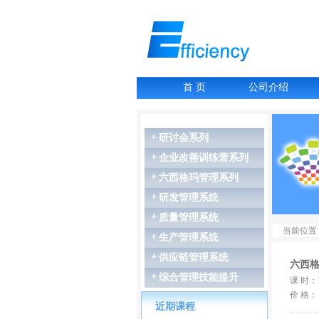
首 页
公司介绍
研讨会系列
企业改善训练营系列
六西格玛管理系列
研发管理系统
07月06-07日
质量管理系统
故障树分析FTA
当前位置：
生产管理系统
07月16-17日
LCIA低成本智能...
供应链管理系统
六西
07月27-28日
综合管理技能提升
课 时：
GD&T尺寸链公差叠...
07月27-28日
价 格
近期课程
精益生产管理