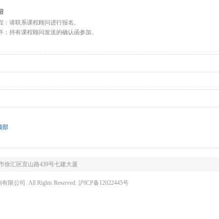
绍
程：请联系课程顾问进行报名。
件：持有课程顾问发送的确认函参加。
顶部
徐汇区宜山路439号七建大厦
公司. All Rights Reserved.
沪ICP备12022445号