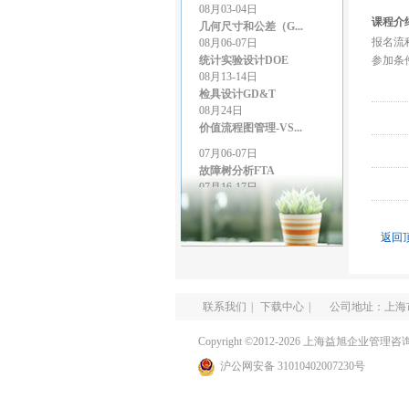
08月03-04日
几何尺寸和公差（G...
课程介
08月06-07日
报名流
统计实验设计DOE
参加条
08月13-14日
检具设计GD&T
08月24日
价值流程图管理-VS...
07月06-07日
故障树分析FTA
07月16-17日
LCIA低成本智能...
07月27-28日
GD&T尺寸链公差叠...
返回
07月27-28日
精益生产管理
08月03-04日
几何尺寸和公差（G...
联系我们
|
下载中心
|
公司地址：上海市
08月06-07日
统计实验设计DOE
Copyright ©2012-2026 上海益旭企业管理咨询有限
08月13-14日
沪公网安备 31010402007230号
检具设计GD&T
08月24日
价值流程图管理-VS...