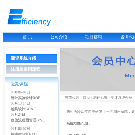
07月06-07日
首 页
公司介绍
项目咨询
咨询式
故障树分析FTA
07月16-17日
LCIA低成本智能...
07月27-28日
测评系统介绍
GD&T尺寸链公差叠...
07月27-28日
注册及使用流程
精益生产管理
08月03-04日
近期课程
几何尺寸和公差（G...
08月06-07日
统计实验设计DOE
当前位置：首页> 测评系统> 测评系统介绍
08月13-14日
检具设计GD&T
我司历经四年自主研发了一套测评系统，致
08月24日
价值流程图管理-VS...
系统功能介绍：
07月06-07日
故障树分析FTA