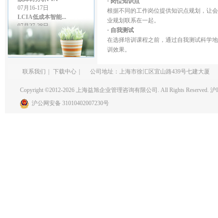
· 岗位知识点
07月16-17日
根据不同的工作岗位提供知识点规划，让会
LCIA低成本智能...
业规划联系在一起。
07月27-28日
· 自我测试
GD&T尺寸链公差叠...
07月27-28日
在选择培训课程之前，通过自我测试科学地
精益生产管理
训效果。
08月03-04日
几何尺寸和公差（G...
联系我们
|
下载中心
|
公司地址：上海市徐汇区宜山路439号七建大厦
08月06-07日
统计实验设计DOE
Copyright ©2012-2026 上海益旭企业管理咨询有限公司. All Rights Reserved.
沪I
08月13-14日
检具设计GD&T
沪公网安备 31010402007230号
08月24日
价值流程图管理-VS...