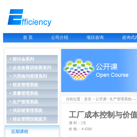
首 页
公司介绍
项目咨询
咨询式
研讨会系列
企业改善训练营系列
六西格玛管理系列
07月06-07日
故障树分析FTA
研发管理系统
07月16-17日
质量管理系统
LCIA低成本智能...
当前位置：首页 > 公开课> 生产管理系统
07月27-28日
生产管理系统
GD&T尺寸链公差叠...
供应链管理系统
07月27-28日
工厂成本控制与价
精益生产管理
综合管理技能提升
课 时：2天
08月03-04日
价 格：￥4500
几何尺寸和公差（G...
近期课程
08月06-07日