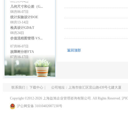
几何尺寸和公差（G...
08月06-07日
统计实验设计DOE
08月13-14日
检具设计GD&T
08月24日
价值流程图管理-VS...
07月06-07日
故障树分析FTA
返回顶部
07月16-17日
LCIA低成本智能...
07月27-28日
GD&T尺寸链公差叠...
07月27-28日
精益生产管理
08月03-04日
联系我们
|
下载中心
|
公司地址：上海市徐汇区宜山路439号七建大厦
几何尺寸和公差（G...
08月06-07日
Copyright ©2012-2026 上海益旭企业管理咨询有限公司. All Rights Reserved.
沪I
统计实验设计DOE
沪公网安备 31010402007230号
08月13-14日
检具设计GD&T
08月24日
价值流程图管理-VS...