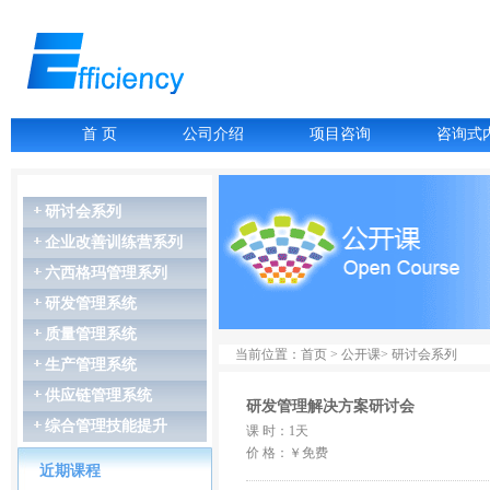
首 页
公司介绍
项目咨询
咨询式
研讨会系列
企业改善训练营系列
六西格玛管理系列
研发管理系统
07月06-07日
质量管理系统
故障树分析FTA
当前位置：首页 > 公开课> 研讨会系列
07月16-17日
生产管理系统
LCIA低成本智能...
供应链管理系统
07月27-28日
研发管理解决方案研讨会
GD&T尺寸链公差叠...
综合管理技能提升
课 时：1天
07月27-28日
价 格：￥免费
精益生产管理
近期课程
08月03-04日