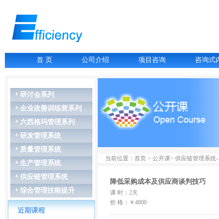
首 页
公司介绍
项目咨询
咨询式
研讨会系列
企业改善训练营系列
六西格玛管理系列
07月06-07日
研发管理系统
故障树分析FTA
07月16-17日
质量管理系统
LCIA低成本智能...
当前位置：首页 > 公开课> 供应链管理系
生产管理系统
07月27-28日
GD&T尺寸链公差叠...
供应链管理系统
降低采购成本及供应商谈判技巧
07月27-28日
综合管理技能提升
课 时：2天
精益生产管理
08月03-04日
价 格：￥4800
近期课程
几何尺寸和公差（G...