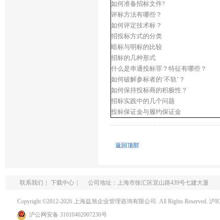
如何准备招标文件?
评标方法有哪些？
如何评定技术标？
招投标方式的分类
暗标与明标的比较
招标的几种形式
什么是串通投标罪？特征有哪些？
如何破解参标者的‘不轨’？
如何保持投标商的积极性？
招标实践中的几个问题
投标保证金与履约保证金
返回顶部
联系我们
|
下载中心
|
公司地址：上海市徐汇区宜山路439号七建大厦
Copyright ©2012-2026 上海益旭企业管理咨询有限公司. All Rights Reserved.
沪I
沪公网安备 31010402007230号