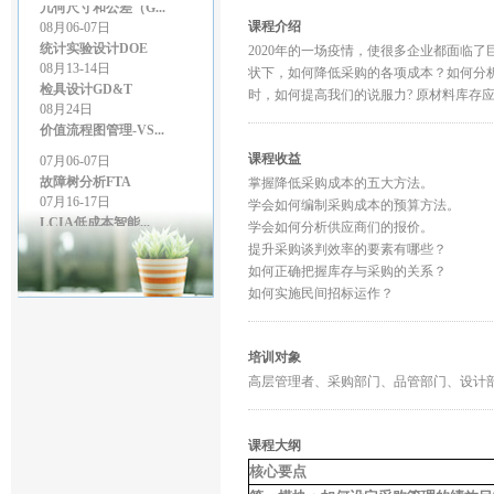
08月06-07日
统计实验设计DOE
课程介绍
08月13-14日
2020年的一场疫情，使很多企业都面临
检具设计GD&T
状下，如何降低采购的各项成本？如何分
08月24日
时，如何提高我们的说服力? 原材料库存
价值流程图管理-VS...
07月06-07日
故障树分析FTA
课程收益
07月16-17日
掌握降低采购成本的五大方法。
LCIA低成本智能...
学会如何编制采购成本的预算方法。
07月27-28日
学会如何分析供应商们的报价。
GD&T尺寸链公差叠...
提升采购谈判效率的要素有哪些？
07月27-28日
如何正确把握库存与采购的关系？
精益生产管理
如何实施民间招标运作？
08月03-04日
几何尺寸和公差（G...
08月06-07日
培训对象
统计实验设计DOE
08月13-14日
高层管理者、采购部门、品管部门、设计
检具设计GD&T
08月24日
价值流程图管理-VS...
课程大纲
核心要点