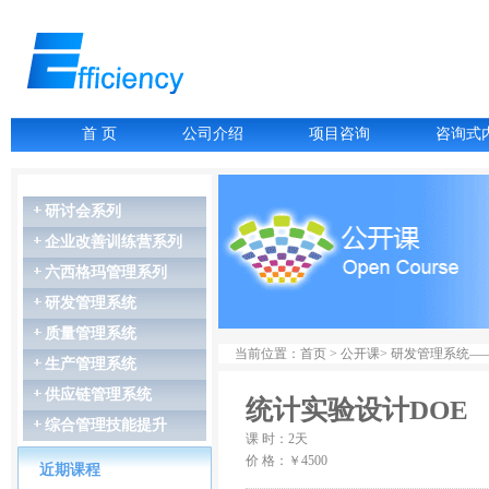
首 页
公司介绍
项目咨询
咨询式
研讨会系列
企业改善训练营系列
07月06-07日
六西格玛管理系列
故障树分析FTA
07月16-17日
研发管理系统
LCIA低成本智能...
07月27-28日
质量管理系统
GD&T尺寸链公差叠...
当前位置：首页 > 公开课> 研发管理系统—
生产管理系统
07月27-28日
精益生产管理
供应链管理系统
统计实验设计DOE
08月03-04日
综合管理技能提升
几何尺寸和公差（G...
课 时：2天
08月06-07日
价 格：￥4500
近期课程
统计实验设计DOE