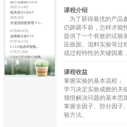
08月13-14日
检具设计GD&T
课程介绍
08月24日
价值流程图管理-VS...
为了获得最优的产品参
07月06-07日
仍踌躇不前，怎样才能
故障树分析FTA
提供了一个有效的试验
07月16-17日
LCIA低成本智能...
应曲面、混料实验等过程
07月27-28日
GD&T尺寸链公差叠...
或过程特性的关键因素
07月27-28日
精益生产管理
08月03-04日
课程收益
几何尺寸和公差（G...
08月06-07日
掌握实验的基本流程；
统计实验设计DOE
学习决定实验成败的关
08月13-14日
检具设计GD&T
领悟解决问题的基本思
08月24日
价值流程图管理-VS...
掌握全因子、部分因子
验方法。