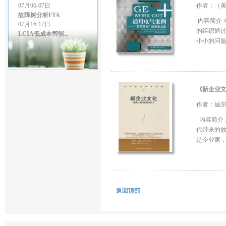
07月06-07日
作者：（美
故障树分析FTA
07月16-17日
内容简介 
LCIA低成本智能...
的组织通过
07月27-28日
小小的问题。
GD&T尺寸链公差叠...
07月27-28日
精益生产管理
08月03-04日
几何尺寸和公差（G...
《
新企业
08月06-07日
统计实验设计DOE
作者：迪尔
08月13-14日
内容简介 
检具设计GD&T
代带来的
08月24日
是企业家，
价值流程图管理-VS...
返回顶部