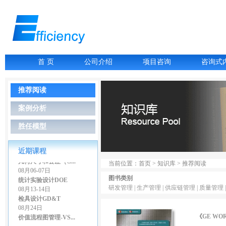
首 页
公司介绍
项目咨询
咨询式
07月06-07日
故障树分析FTA
推荐阅读
07月16-17日
LCIA低成本智能...
案例分析
07月27-28日
GD&T尺寸链公差叠...
胜任模型
07月27-28日
精益生产管理
08月03-04日
近期课程
几何尺寸和公差（G...
当前位置：首页 > 知识库 > 推荐阅读
08月06-07日
统计实验设计DOE
图书类别
08月13-14日
研发管理 |
生产管理 |
供应链管理 |
质量管理 
检具设计GD&T
08月24日
价值流程图管理-VS...
《
GE W