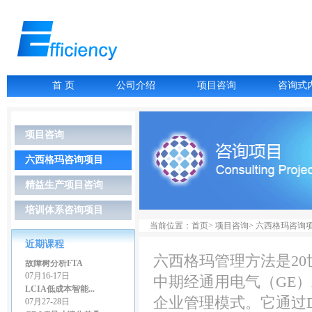
07月06-07日
故障树分析FTA
07月16-17日
LCIA低成本智能...
07月27-28日
首 页
公司介绍
项目咨询
咨询式
GD&T尺寸链公差叠...
07月27-28日
精益生产管理
08月03-04日
项目咨询
几何尺寸和公差（G...
08月06-07日
六西格玛咨询项目
统计实验设计DOE
08月13-14日
精益生产项目咨询
检具设计GD&T
08月24日
培训体系咨询项目
价值流程图管理-VS...
当前位置：首页> 项目咨询> 六西格玛咨询
07月06-07日
近期课程
故障树分析FTA
六西格玛管理方法是20
07月16-17日
中期经通用电气（GE
LCIA低成本智能...
07月27-28日
企业管理模式。它通过D
GD&T尺寸链公差叠...